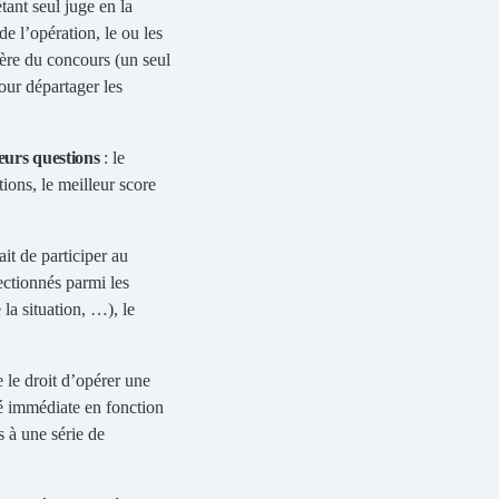
ant seul juge en la
e l’opération, le ou les
ière du concours (un seul
our départager les
ieurs questions
: le
ions, le meilleur score
ait de participer au
ectionnés parmi les
la situation, …), le
e le droit d’opérer une
té immédiate en fonction
s à une série de