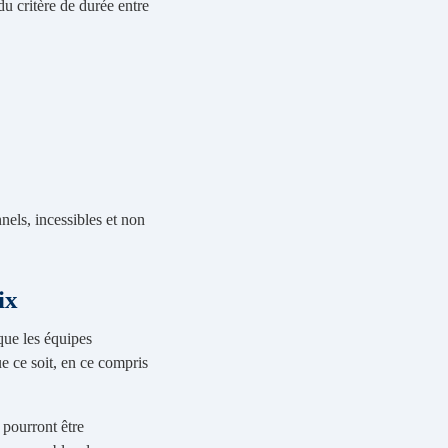
du critère de durée entre
els, incessibles et non
ix
que les équipes
e ce soit, en ce compris
 pourront être