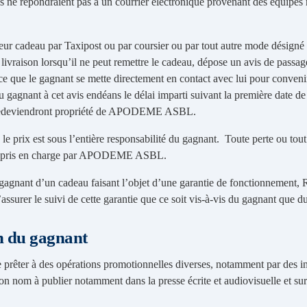
ils ne répondraient pas à un courrier électronique provenant des équipe
eur cadeau par Taxipost ou par coursier ou par tout autre mode désigné
e livraison lorsqu’il ne peut remettre le cadeau, dépose un avis de passa
e que le gagnant se mette directement en contact avec lui pour conven
 gagnant à cet avis endéans le délai imparti suivant la première date de
 redeviendront propriété de APODEME ASBL.
 le prix est sous l’entière responsabilité du gagnant. Toute perte ou tout 
pas pris en charge par APODEME ASBL.
 gagnant d’un cadeau faisant l’objet d’une garantie de fonctionnement,
ssurer le suivi de cette garantie que ce soit vis-à-vis du gagnant que d
on du gagnant
 prêter à des opérations promotionnelles diverses, notamment par des in
son nom à publier notamment dans la presse écrite et audiovisuelle et sur