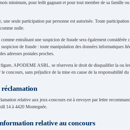
mois minimum, pour ledit gagnant et pour tout membre de sa famille ou 
e, une seule participation par personne est autorisée. Toute participatio
 comme nulle.
e comme entraînant une suspicion de fraude sera également considérée
suspicion de fraude : toute manipulation des données informatiques liée
des adresses postales proches.
e figure, APODEME ASBL. se réservera le droit de disqualifier la ou l
 le concours, sans préjudice de la mise en cause de la responsabilité du
e réclamation
éclamation relative aux jeux-concours est à envoyer par lettre reco
ll 14 à 4420 Montegnée.
nformation relative au concours