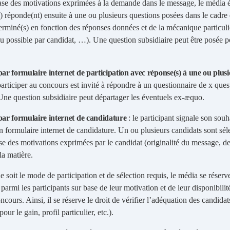
ase des motivations exprimées à la demande dans le message, le média ét
) réponde(nt) ensuite à une ou plusieurs questions posées dans le cadre d
terminé(s) en fonction des réponses données et de la mécanique particul
u possible par candidat, …). Une question subsidiaire peut être posée p
par formulaire internet de participation avec réponse(s) à une ou plus
participer au concours est invité à répondre à un questionnaire de x quest
Une question subsidiaire peut départager les éventuels ex-æquo.
par formulaire internet de candidature
: le participant signale son souh
n formulaire internet de candidature. Un ou plusieurs candidats sont sél
se des motivations exprimées par le candidat (originalité du message, de 
la matière.
e soit le mode de participation et de sélection requis, le média se réserv
parmi les participants sur base de leur motivation et de leur disponibili
ncours. Ainsi, il se réserve le droit de vérifier l’adéquation des candidat
our le gain, profil particulier, etc.).