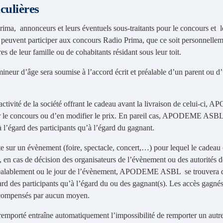
iculières
ima, annonceurs et leurs éventuels sous-traitants pour le concours et l
peuvent participer aux concours Radio Prima, que ce soit personnellem
s de leur famille ou de cohabitants résidant sous leur toit.
mineur d’âge sera soumise à l’accord écrit et préalable d’un parent ou d
’activité de la société offrant le cadeau avant la livraison de celui-c
ler le concours ou d’en modifier le prix. En pareil cas, APODEME ASBL
 à l’égard des participants qu’à l’égard du gagnant.
e sur un évènement (foire, spectacle, concert,…) pour lequel le cadeau 
i, en cas de décision des organisateurs de l’évènement ou des autorités d
préalablement ou le jour de l’évènement, APODEME ASBL se trouvera 
égard des participants qu’à l’égard du ou des gagnant(s). Les accès gag
 compensés par aucun moyen.
remporté entraîne automatiquement l’impossibilité de remporter un autr