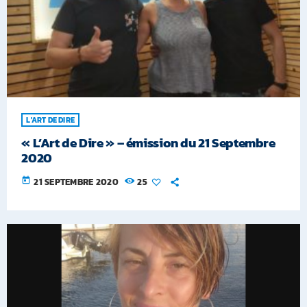
L'ART DE DIRE
« L’Art de Dire » – émission du 21 Septembre
2020
today
21 SEPTEMBRE 2020
25