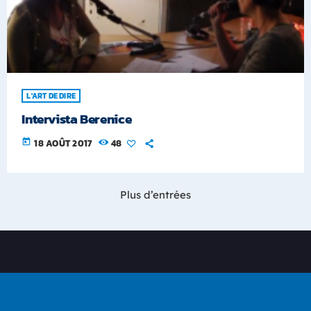
L'ART DE DIRE
Intervista Berenice
today
18 AOÛT 2017
48
Plus d’entrées