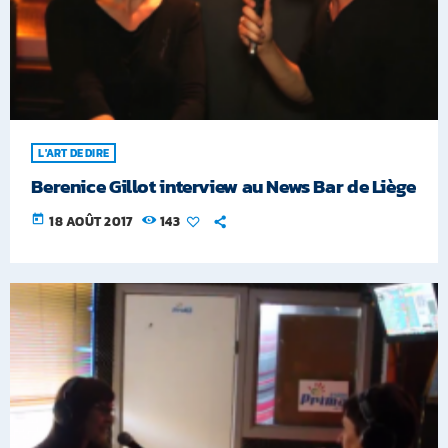
L'ART DE DIRE
Berenice Gillot interview au News Bar de Liège
today
18 AOÛT 2017
143