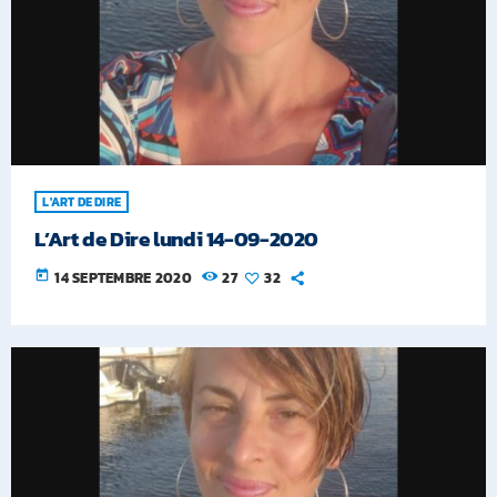
L'ART DE DIRE
L’Art de Dire lundi 14-09-2020
today
14 SEPTEMBRE 2020
27
32