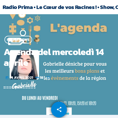
Radio Prima • Le Cœur de vos Racines ! • Show, 
PRIMA NEWS
Agenda del mercoledì 14
aprile
14 AVRIL 2021
18
today
share
email