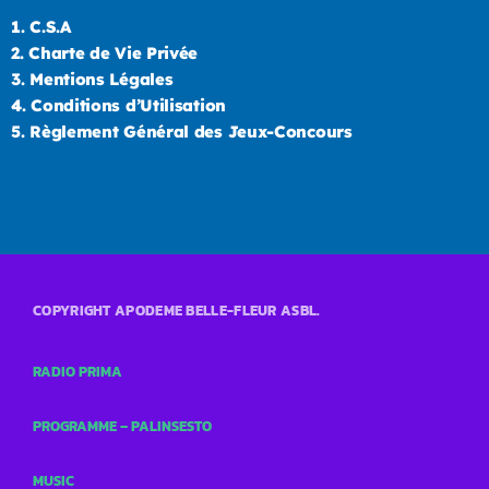
1.
C.S.A
2.
Charte de Vie Privée
3.
Mentions Légales
4.
Conditions d’Utilisation
5.
Règlement Général des Jeux-Concours
COPYRIGHT APODEME BELLE-FLEUR ASBL.
RADIO PRIMA
PROGRAMME – PALINSESTO
MUSIC