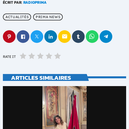
ÉCRIT PAR:
RADIOPRIMA
ACTUALITÉS
PRIMA NEWS
email
RATE IT
ARTICLES SIMILAIRES