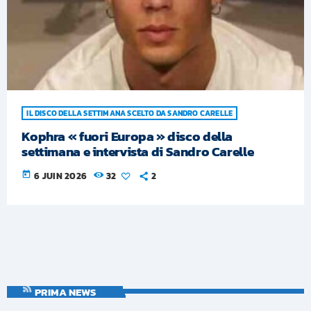
IL DISCO DELLA SETTIMANA SCELTO DA SANDRO CARELLE
Kophra « fuori Europa » disco della
settimana e intervista di Sandro Carelle
today
6 JUIN 2026
32
2
PRIMA NEWS