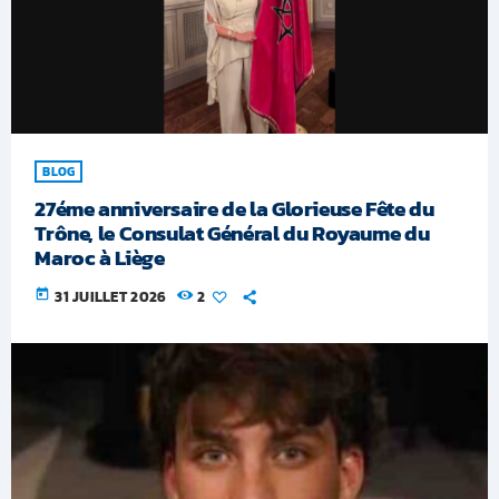
BLOG
27éme anniversaire de la Glorieuse Fête du
Trône, le Consulat Général du Royaume du
Maroc à Liège
today
31 JUILLET 2026
2