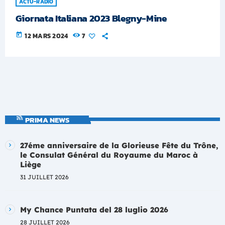
ACTU-RADIO
Giornata Italiana 2023 Blegny-Mine
today
12 MARS 2024
7
PRIMA NEWS
27éme anniversaire de la Glorieuse Fête du Trône,
le Consulat Général du Royaume du Maroc à
Liège
31 JUILLET 2026
My Chance Puntata del 28 luglio 2026
28 JUILLET 2026