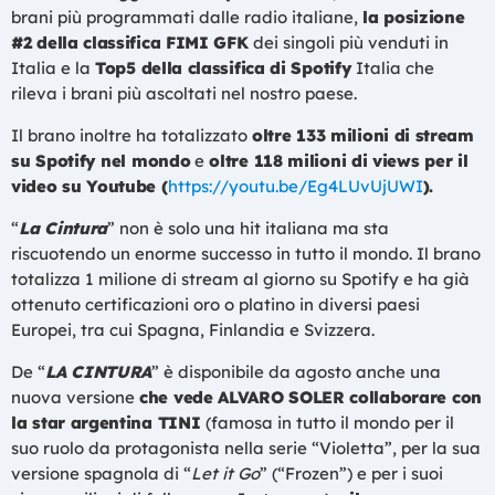
brani più programmati dalle radio italiane,
la posizione
#2 della classifica FIMI GFK
dei singoli più venduti in
Italia e la
Top5 della classifica di Spotify
Italia che
rileva i brani più ascoltati nel nostro paese.
Il brano inoltre ha totalizzato
oltre 133 milioni di stream
su Spotify
nel mondo
e
oltre 118 milioni di views per il
video su Youtube (
https://youtu.be/Eg4LUvUjUWI
).
“
La Cintura
” non è solo una hit italiana ma sta
riscuotendo un enorme successo in tutto il mondo. Il brano
totalizza 1 milione di stream al giorno su Spotify e ha già
ottenuto certificazioni oro o platino in diversi paesi
Europei, tra cui Spagna, Finlandia e Svizzera.
De “
LA CINTURA
” è disponibile da agosto anche una
nuova versione
che vede ALVARO SOLER collaborare con
la star argentina TINI
(famosa in tutto il mondo per il
suo ruolo da protagonista nella serie “Violetta”, per la sua
versione spagnola di “
Let it Go
” (“Frozen”) e per i suoi