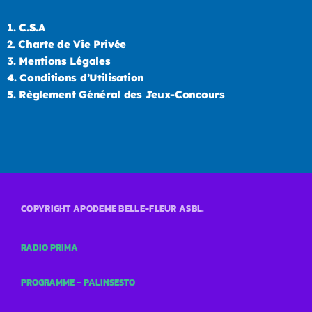
1.
C.S.A
2.
Charte de Vie Privée
3.
Mentions Légales
4.
Conditions d’Utilisation
5.
Règlement Général des Jeux-Concours
COPYRIGHT APODEME BELLE-FLEUR ASBL.
RADIO PRIMA
PROGRAMME – PALINSESTO