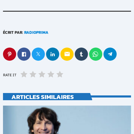
ÉCRIT PAR:
RADIOPRIMA
email
RATE IT
ARTICLES SIMILAIRES