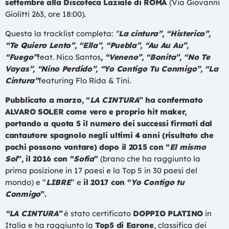
settembre alla Discoteca Laziale di ROMA
(Via Giovanni
Giolitti 263, ore 18:00).
Questa la tracklist completa:
“
La cintura”, “Histerico”,
“Te Quiero Lento”, “Ella”, “Puebla”, “Au Au Au”,
“Fuego”
feat. Nico Santos
, “Veneno”, “Bonita”, “No Te
Vayas”, “Nino Perdido”, “Yo Contigo Tu Conmigo”, “La
Cintura”
featuring Flo Rida & Tini.
Pubblicato a marzo, “
LA CINTURA
” ha confermato
ALVARO SOLER come vero e proprio hit maker,
portando a quota 5 il numero dei successi firmati dal
cantautore spagnolo negli ultimi 4 anni (risultato che
pochi possono vantare) dopo il 2015 con “
El mismo
Sol
”, il 2016 con “
Sofia
”
(brano che ha raggiunto la
prima posizione in 17 paesi e la Top 5 in 30 paesi del
mondo) e “
LIBRE
” e
il 2017 con “
Yo Contigo tu
Conmigo
”.
“LA CINTURA”
è stato certificato
DOPPIO PLATINO
in
Italia e ha raggiunto la
Top5 di Earone
, classifica dei