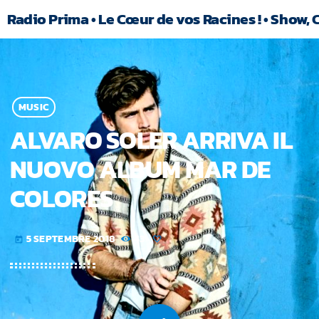
Radio Prima • Le Cœur de vos Racines ! • Show, 
MUSIC
ALVARO SOLER ARRIVA IL
NUOVO ALBUM MAR DE
COLORES
5 SEPTEMBRE 2018
43
today