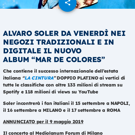
share
email
ALVARO SOLER
DA VENERDÌ NEI
NEGOZI TRADIZIONALI E IN
DIGITALE
IL NUOVO
ALBUM
“MAR DE COLORES”
Che contiene il successo internazionale dell’estata
italiana
“
LA CINTURA
”
DOPPIO PLATINO ai vertici di
tutte le classifiche
con oltre 133 milioni di stream su
Spotify
e 118 milioni di views su YouTube
Soler incontrerà i fan italiani il
15 settembre a NAPOLI,
il 16 settembre a MILANO e il 17 settembre a ROMA
ANNUNCIATO per il 9 maggio 2019
Il concerto al Mediolanum Forum di Milano