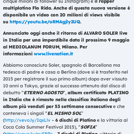
cinque milioni di follower su Instagram) e
il rapper
multiplatino Flo Rida. Anche di questa nuova versione è
disponibile un video con 20 milioni di views visibile
su
https://youtu.be/oRMAgjly2UQ
.
Annunciato oggi anche il ritorno di ALVARO SOLER live
in Italia per una imperdibile data il prossimo 9 maggio
al MEDIOLANUM FORUM, Milano. Per
informazioni
www.livenation.it
Abbiamo conosciuto Soler, spagnolo di Barcellona ma
tedesco di padre e casa a Berlino (dove si è trasferito nel
2015 per registrare il suo primo album) dopo aver vissuto
10 anni a Tokyo, grazie al successo ottenuto dal disco di
debutto “
ETERNO AGOSTO
”,
album certificato PLATINO
in Italia che è rimasto nella classifica italiana degli
album più venduti per 53 settimane consecutive
e che
conteneva i singoli “
EL MISMO SOL
”
(
http://vevo.ly/IqxLlv
–
6 dischi di Platino
e la vittoria al
Coca Cola Summer Festival 2015), “
SOFIA
”
(
http://vevo.ly/ovSPPs
–
7 dischi di Platino
, vittoria di