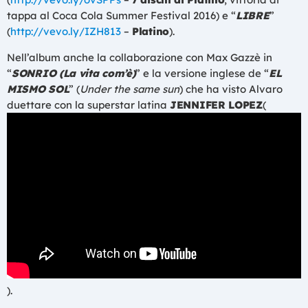
tappa al Coca Cola Summer Festival 2016) e “
LIBRE
”
(
http://vevo.ly/IZH813
–
Platino
).
Nell’album anche la collaborazione con Max Gazzè in
“
SONRIO (La vita com’è)
” e la versione inglese de “
EL
MISMO SOL
” (
Under the same sun
) che ha visto Alvaro
duettare con la superstar latina
JENNIFER LOPEZ
(
).