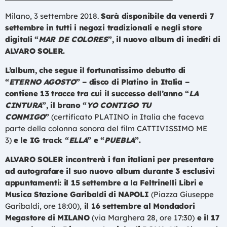
Milano, 3 settembre 2018.
Sarà disponibile da venerdì 7
settembre in tutti i negozi tradizionali e negli store
digitali “
MAR DE COLORES
”, il nuovo album di inediti di
ALVARO SOLER.
L’album, che segue il fortunatissimo debutto di
“
ETERNO AGOSTO
” – disco di Platino in Italia –
contiene 13 tracce tra cui il successo dell’anno “
LA
CINTURA
”, il brano “
YO CONTIGO TU
CONMIGO
”
(certificato PLATINO in Italia che faceva
parte della colonna sonora del film CATTIVISSIMO ME
3)
e le IG track “
ELLA
” e “
PUEBLA
”.
ALVARO SOLER incontrerà i fan italiani per presentare
ad autografare il suo nuovo album durante 3 esclusivi
appuntamenti: il 15 settembre a la Feltrinelli Libri e
Musica Stazione Garibaldi di NAPOLI
(Piazza Giuseppe
Garibaldi, ore 18:00),
il 16 settembre al Mondadori
Megastore di MILANO
(via Marghera 28, ore 17:30)
e il 17