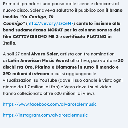
Prima di prendersi una pausa dalle scene e dedicarsi al
nuovo disco, Soler aveva salutato il pubblico con
il brano
inedito “
Yo Contigo, Tú
Conmigo
”
(
http://vevo.ly/IzCeN7
)
cantato insieme alla
band sudamericana MORAT per la colonna sonora del
film
CATTIVISSIMO ME 3
e
certificato PLATINO in
Italia.
A soli 27 anni
Alvaro Soler,
artista con tre nomination
ai
Latin American Music Award
all’attivo, può vantare
30
dischi tra Oro, Platino e Diamante in tutto il mondo e
390 milioni di stream
a cui si aggiungono le
visualizzazioni su YouTube (dove il suo canale è visto ogni
giorno da 1.7 milioni di fan) e Vevo dove i suoi video
hanno collezionato oltre 600 milioni di views
https://www.facebook.com/alvarosolermusic
https://instagram.com/alvarosolermusic