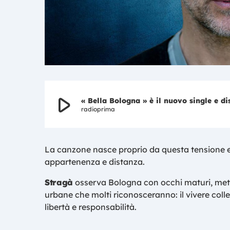
play_arrow
radioprima
La canzone nasce proprio da questa tensione emo
appartenenza e distanza.
Stragà
osserva Bologna con occhi maturi, mett
urbane che molti riconosceranno: il vivere collett
libertà e responsabilità.