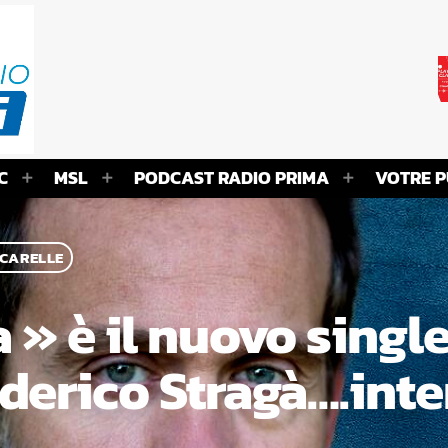
C
MSL
PODCAST RADIO PRIMA
VOTRE P
 CARELLE
 » è il nuovo single
derico Stragà….inte