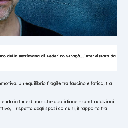
« Bella Bologna » è il nuovo single e disco della settimana di Federico Stragà….intervistato da Sandro Carelle
tiva: un equilibrio fragile tra fascino e fatica, tra
endo in luce dinamiche quotidiane e contraddizioni
ivo, il rispetto degli spazi comuni, il rapporto tra