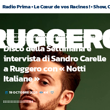
Radio Prima • Le Cœur de vos Racines ! • Show, 
IL DISCO DELLA SETTIMANA SCELTO DA SANDRO CARELLE
Disco della Settimana e
intervista di Sandro Carelle
a Ruggero con « Notti
Italiane »
19 OCTOBRE 2025
44
today