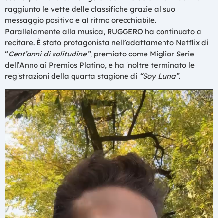
raggiunto le vette delle classifiche grazie al suo
messaggio positivo e al ritmo orecchiabile.
Parallelamente alla musica, RUGGERO ha continuato a
recitare. È stato protagonista nell’adattamento Netflix di
“
Cent’anni di solitudine”
, premiato come Miglior Serie
dell’Anno ai Premios Platino, e ha inoltre terminato le
registrazioni della quarta stagione di
“Soy Luna”
.
L
e
c
t
e
u
r
v
i
d
é
o