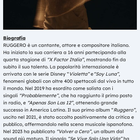
Biografia
RUGGERO è un cantante, attore e compositore italiano.
Ha iniziato la sua carriera a 16 anni partecipando alla
quarta stagione di
“X Factor Italia”
, mostrando fin da
subito il suo talento. La popolarità internazionale è
arrivata con le serie Disney “
Violetta”
e
“Soy Luna”
,
fenomeni globali con oltre 400 spettacoli dal vivo in tutto
il mondo. Nel 2019 ha esordito come solista con i
singoli
“Probablemente”
, che ha raggiunto il primo posto
in radio, e
“Apenas Son Las 12”
, ottenendo grande
successo in America Latina. Il suo primo album “
Ruggero”
,
uscito nel 2021, è stato accolto positivamente da critica e
pubblico, affermandolo nella scena musicale ispanofona.
Nel 2023 ha pubblicato
“Volver a Cero”
, un album dal
sound più maturo. Il singolo
“Se Vive Solo Una Vida”
ha