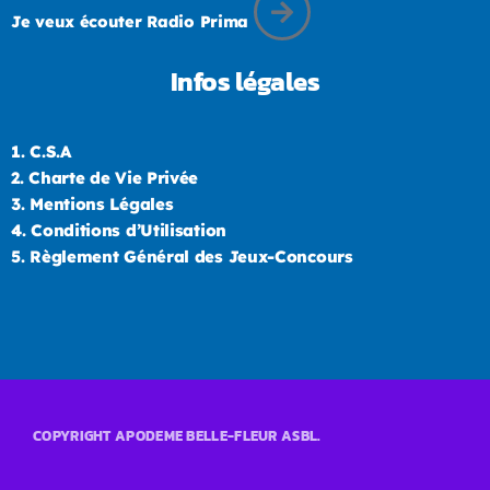
Je veux écouter Radio Prima
Infos légales
1.
C.S.A
2.
Charte de Vie Privée
3.
Mentions Légales
4.
Conditions d’Utilisation
5.
Règlement Général des Jeux-Concours
COPYRIGHT APODEME BELLE-FLEUR ASBL.