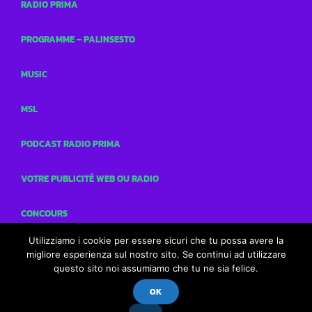
RADIO PRIMA
PROGRAMME – PALINSESTO
MUSIC
MSL
PODCAST RADIO PRIMA
VOTRE PUBLICITÉ WEB OU RADIO
CONCOURS
Utilizziamo i cookie per essere sicuri che tu possa avere la
CONTACTS
migliore esperienza sul nostro sito. Se continui ad utilizzare
questo sito noi assumiamo che tu ne sia felice.
OK
Radio Prima
play_arrow
keyboard_arrow_right