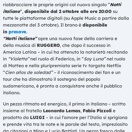
riabbracciare le proprie origini col nuovo singolo “
Notti
italiane
”,
disponibile dal 2 ottobre alle ore 20:00
su
tutte le piattaforme digitali (su Apple Music a partire dalla
mezzanotte del 3 ottobre). Il brano è
disponibile
in
presave
.
“Notti italiane”
apre una nuova fase della carriera e
della musica di
RUGGERO
, che dopo il successo in
America Latina – in cui ha ottenuto la notorietà recitando
in
“Violetta”
nel ruolo di Federico, in “
Soy Luna”
nel ruolo
di Matteo e nella pluripremiata serie tv targata Netflix
“
Cien años de soledad”
– il riconoscimento dei fan e un
tour che ha dimostrato il sostegno del popolo
sudamericano, è pronto a conquistare anche il pubblico
italiano.
Un pezzo ritmato ed energico, il primo in italiano – scritto
insieme al fratello
Leonardo Lemas
,
Fabio Pizzoli
e
prodotto da
LUIGI
– in cui l’amore per l’Italia si sprigiona
e prende vita tra le note e le parole del testo, impreziosito
da citazioni a Mina e Lucio Battisti. Un pezzo fresco dalle