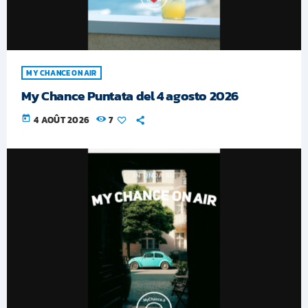
MY CHANCE ON AIR
My Chance Puntata del 4 agosto 2026
today
4 AOÛT 2026
7