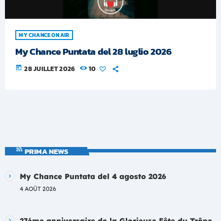
MY CHANCE ON AIR
My Chance Puntata del 28 luglio 2026
today
28 JUILLET 2026
10
PRIMA NEWS
My Chance Puntata del 4 agosto 2026
4 AOÛT 2026
27éme anniversaire de la Glorieuse Fête du Trône,