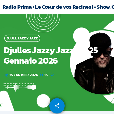
Radio Prima • Le Cœur de vos Racines ! • Show, 
DJULL JAZZY JAZZ
Djulles Jazzy Jazz del 25
Gennaio 2026
25 JANVIER 2026
15
today
share
email