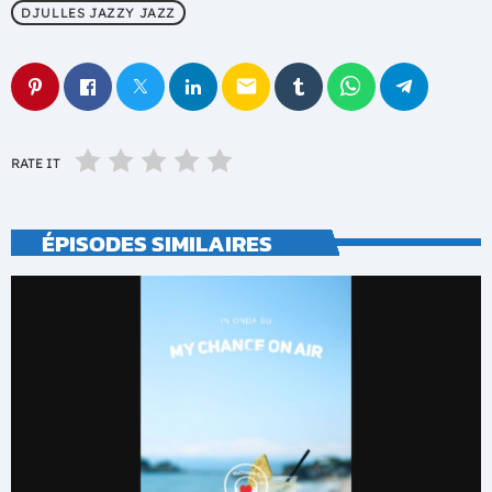
DJULLES JAZZY JAZZ
email
RATE IT
ÉPISODES SIMILAIRES