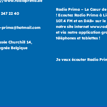
://www.radioprima.be
Radio Prima – Le Cœur de
 247 22 40
! Ecoutez Radio Prima à Li
107.4 FM et en DAB+ sur le 
notre site internet www.ra
o-prima@hotmail.com
et via notre application gr
téléphones et tablettes !
sée Churchill 14,
gnée Belgique
Je veux écouter Radio Pr