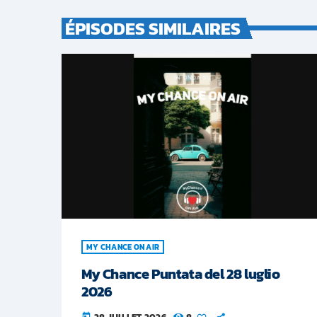
ÉPISODES SIMILAIRES
MY CHANCE ON AIR
My Chance Puntata del 28 luglio
2026
today