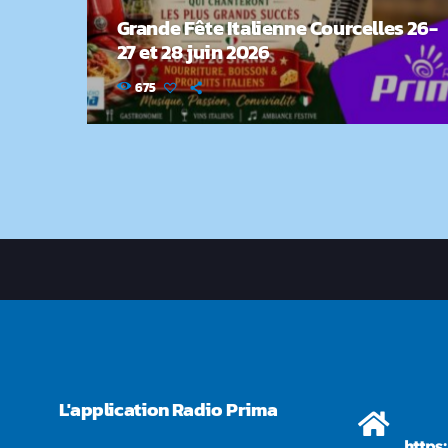
Grande Fête Italienne Courcelles 26-
27 et 28 juin 2026
675
L'application Radio Prima
https