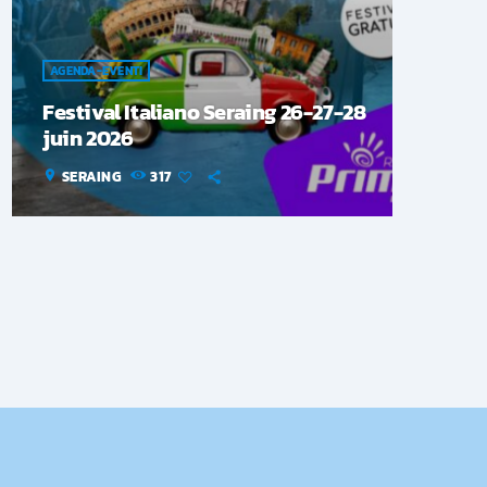
AGENDA-EVENTI
Festival Italiano Seraing 26-27-28
juin 2026
SERAING
317
location_on