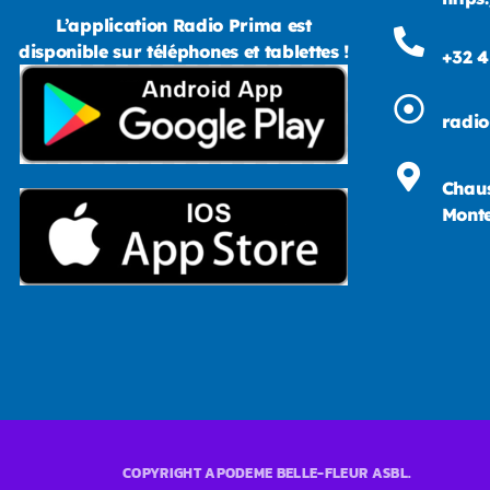
L’application Radio Prima est
disponible sur téléphones et tablettes !
+32 4
radi
Chaus
Monte
COPYRIGHT APODEME BELLE-FLEUR ASBL.