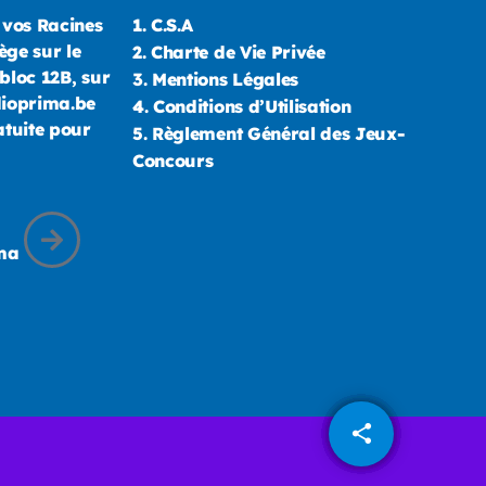
 vos Racines
1.
C.S.A
ège sur le
2.
Charte de Vie Privée
bloc 12B, sur
3.
Mentions Légales
dioprima.be
4.
Conditions d’Utilisation
atuite pour
5.
Règlement Général des Jeux-
Concours
ima
share
email