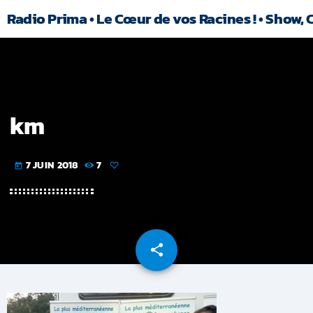
Radio Prima • Le Cœur de vos Racines ! • Show, 
km
7 JUIN 2018
7
today
share
email