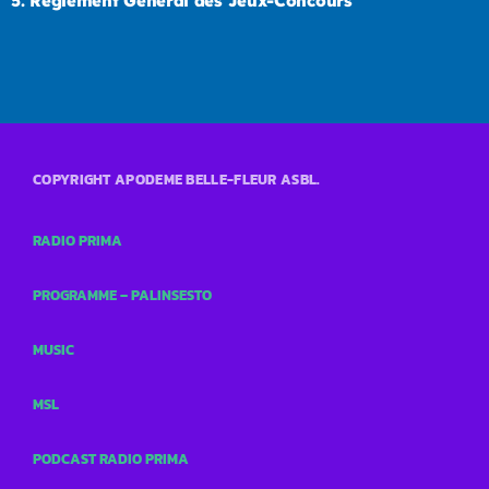
5.
Règlement Général des Jeux-Concours
COPYRIGHT APODEME BELLE-FLEUR ASBL.
RADIO PRIMA
PROGRAMME – PALINSESTO
MUSIC
MSL
PODCAST RADIO PRIMA