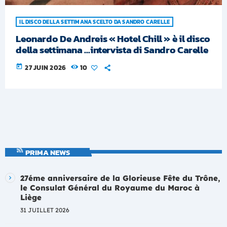
IL DISCO DELLA SETTIMANA SCELTO DA SANDRO CARELLE
Leonardo De Andreis « Hotel Chill » è il disco
della settimana …intervista di Sandro Carelle
today
27 JUIN 2026
10
PRIMA NEWS
27éme anniversaire de la Glorieuse Fête du Trône,
le Consulat Général du Royaume du Maroc à
Liège
31 JUILLET 2026