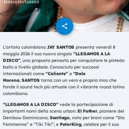
share
email
L’artista colombiano
JAY SANTOS
presenta venerdì 8
maggio 2026 il suo nuovo singolo
“LLEGAMOS A LA
DISCO”
, una proposta pensata per conquistare le pisteda
ballo a livello globale. Conosciuto per successi
internazionali come
“Caliente”
e
“Dale
Morena
,
SANTOS
torna con un vero e proprio inno che
fonde il sound tech più attuale con il vibrante mood latino
colombiano.
“LLEGAMOS A LA DISCO”
vede la partecipazione di
importanti nomi della scena urban:
El Fother
, pioniere del
Dembow Dominicano;
Santiago
, noto per brani come “Sta
Femmenna” e “Tiki Tiki”; e
PeterKing
, celebre per il suo