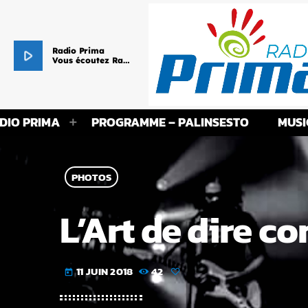
Radio Prima
play_arrow
Vous écoutez Radio Prima - Le cœur de vos Racines !
DIO PRIMA
PROGRAMME – PALINSESTO
MUSI
PHOTOS
L’Art de dire c
11 JUIN 2018
42
today