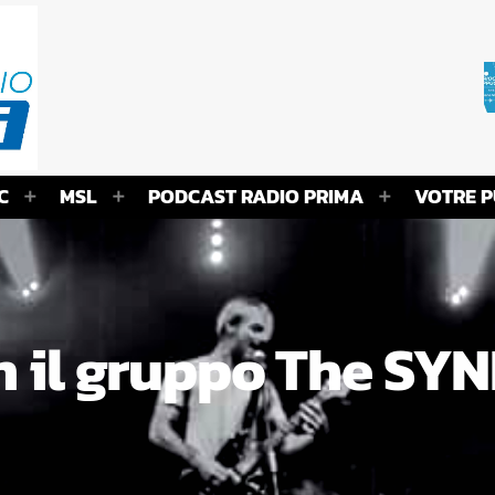
C
MSL
PODCAST RADIO PRIMA
VOTRE P
on il gruppo The SY