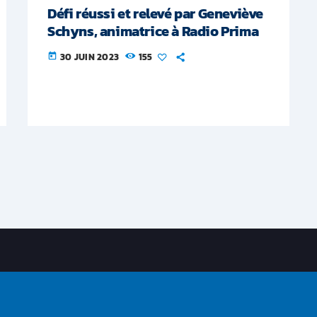
Défi réussi et relevé par Geneviève
Schyns, animatrice à Radio Prima
30 JUIN 2023
155
today