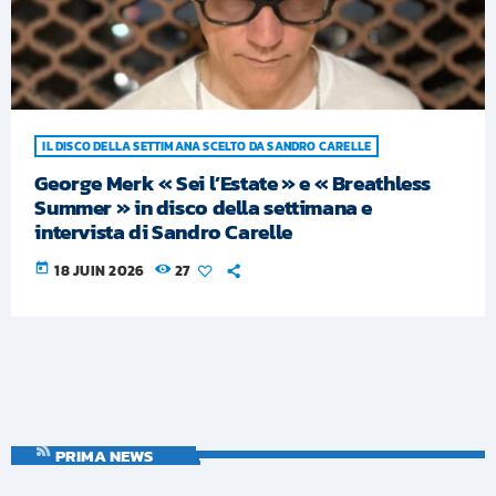
IL DISCO DELLA SETTIMANA SCELTO DA SANDRO CARELLE
George Merk « Sei l’Estate » e « Breathless
Summer » in disco della settimana e
intervista di Sandro Carelle
today
18 JUIN 2026
27
PRIMA NEWS