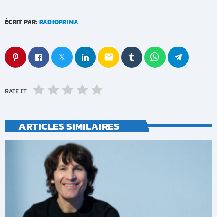
ÉCRIT PAR:
RADIOPRIMA
email
RATE IT
ARTICLES SIMILAIRES