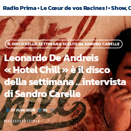
Radio Prima • Le Cœur de vos Racines ! • Show, 
IL DISCO DELLA SETTIMANA SCELTO DA SANDRO CARELLE
Leonardo De Andreis
« Hotel Chill » è il disco
della settimana …intervista
di Sandro Carelle
27 JUIN 2026
10
today