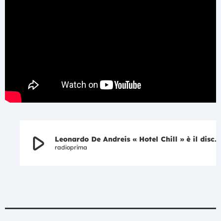
play_arrow
Leonardo De Andreis « Hotel Chill » è il disco della settimana …intervista di Sandro Carelle
radioprima