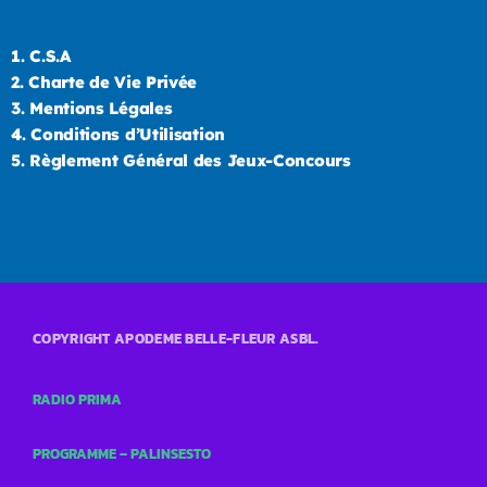
1.
C.S.A
2.
Charte de Vie Privée
3.
Mentions Légales
4.
Conditions d’Utilisation
5.
Règlement Général des Jeux-Concours
COPYRIGHT APODEME BELLE-FLEUR ASBL.
RADIO PRIMA
PROGRAMME – PALINSESTO