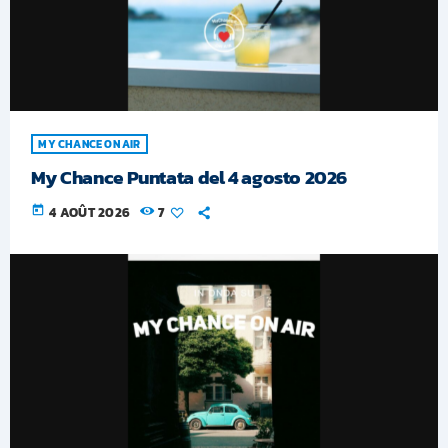
MY CHANCE ON AIR
My Chance Puntata del 4 agosto 2026
today
4 AOÛT 2026
7