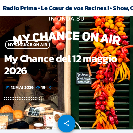
Radio Prima • Le Cœur de vos Racines ! • Show, 
MY CHANCE ON AIR
My Chance del 12 maggio
2026
12 MAI 2026
19
today
share
email