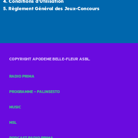
4.
Conditions d’Utilisation
5.
Règlement Général des Jeux-Concours
COPYRIGHT APODEME BELLE-FLEUR ASBL.
RADIO PRIMA
PROGRAMME – PALINSESTO
MUSIC
MSL
PODCAST RADIO PRIMA