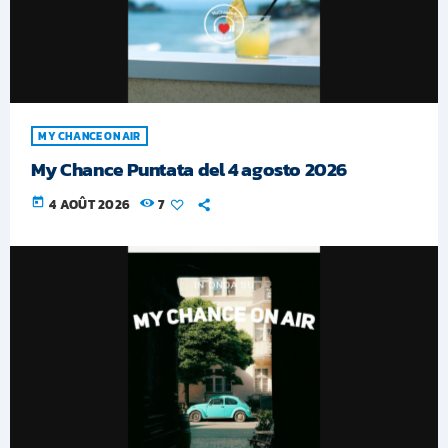
MY CHANCE ON AIR
My Chance Puntata del 4 agosto 2026
today
4 AOÛT 2026
7