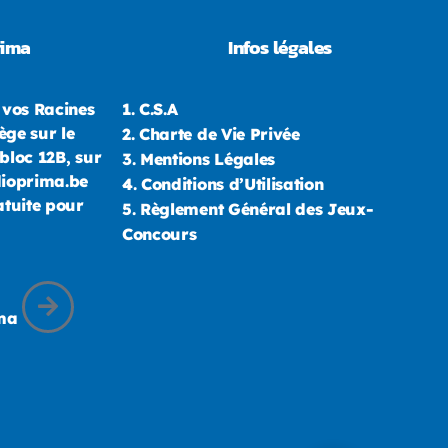
rima
Infos légales
 vos Racines
1.
C.S.A
ège sur le
2.
Charte de Vie Privée
bloc 12B, sur
3.
Mentions Légales
dioprima.be
4.
Conditions d’Utilisation
atuite pour
5.
Règlement Général des Jeux-
Concours
ima