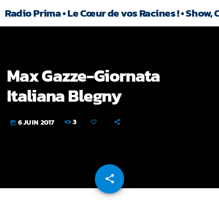
Radio Prima • Le Cœur de vos Racines ! • Show, 
Max Gazze-Giornata
Italiana Blegny
3
6 JUIN 2017
today
share
email