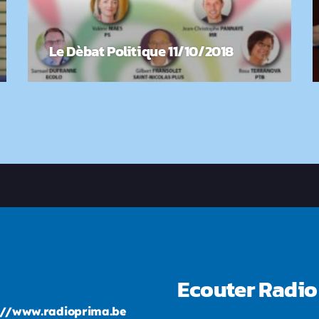
Le Dèbat Politique 11/10/2018
Ecouter Radio
://www.radioprima.be