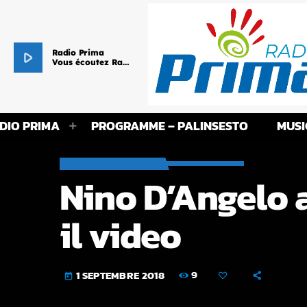
Radio Prima
play_arrow
Vous écoutez Radio Prima - Le cœur de vos Racines !
DIO PRIMA
PROGRAMME – PALINSESTO
MUSI
VOUS AIMEREZ AUSSI
Nino D’Angelo 
il video
9
1 SEPTEMBRE 2018
today