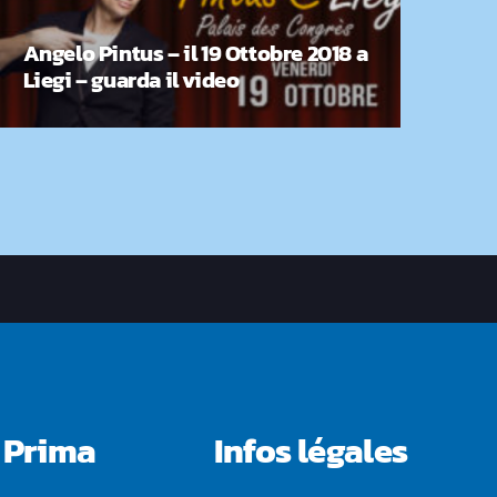
Angelo Pintus – il 19 Ottobre 2018 a
Liegi – guarda il video
 Prima
Infos légales