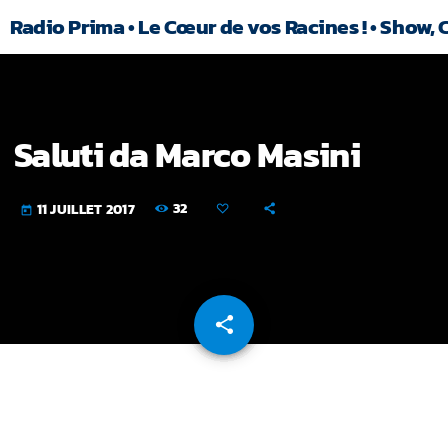
Radio Prima • Le Cœur de vos Racines ! • Show, 
Saluti da Marco Masini
32
11 JUILLET 2017
today
share
email