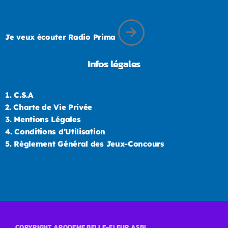
Je veux écouter Radio Prima
Infos légales
1.
C.S.A
2.
Charte de Vie Privée
3.
Mentions Légales
4.
Conditions d’Utilisation
5.
Règlement Général des Jeux-Concours
COPYRIGHT APODEME BELLE-FLEUR ASBL.