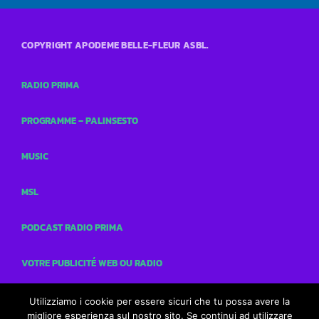
COPYRIGHT APODEME BELLE-FLEUR ASBL.
RADIO PRIMA
PROGRAMME – PALINSESTO
MUSIC
MSL
PODCAST RADIO PRIMA
VOTRE PUBLICITÉ WEB OU RADIO
CONCOURS
Utilizziamo i cookie per essere sicuri che tu possa avere la
migliore esperienza sul nostro sito. Se continui ad utilizzare