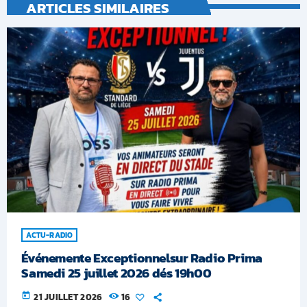
ARTICLES SIMILAIRES
ACTU-RADIO
Événemente Exceptionnelsur Radio Prima
Samedi 25 juillet 2026 dés 19h00
today
21 JUILLET 2026
16