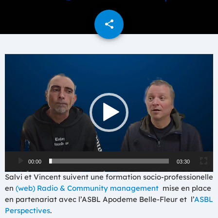
share
email
L
e
c
t
e
u
r
v
i
d
00:00
03:30
é
Salvi et Vincent suivent une formation socio-professionelle
o
en
(web) Radio & Community management
mise en place
en partenariat avec l’ASBL Apodeme Belle-Fleur et l’
ASBL
Perspectives
.