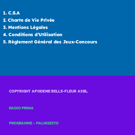
1.
C.S.A
2.
Charte de Vie Privée
3.
Mentions Légales
4.
Conditions d’Utilisation
5.
Règlement Général des Jeux-Concours
COPYRIGHT APODEME BELLE-FLEUR ASBL.
RADIO PRIMA
PROGRAMME – PALINSESTO