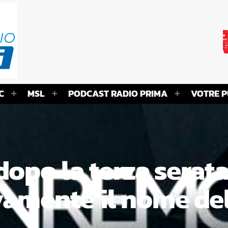
C
MSL
PODCAST RADIO PRIMA
VOTRE P
dopo la terza serat
mente il nome del 