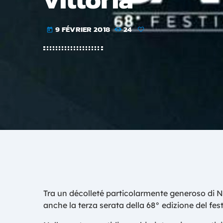
9 FÉVRIER 2018
24
today
Tra un décolleté particolarmente generoso di No
anche la terza serata della 68° edizione del fes