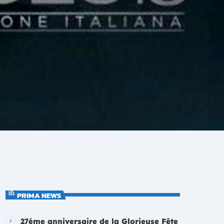
PRIMA NEWS
27éme anniversaire de la Glorieuse Fête