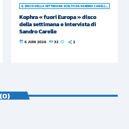
IL DISCO DELLA SETTIMANA SCELTO DA SANDRO CARELLE
Kophra « fuori Europa » disco
della settimana e intervista di
Sandro Carelle
6 JUIN 2026
32
2
today
(0)