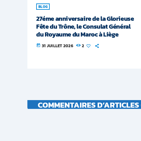
BLOG
27éme anniversaire de la Glorieuse
Fête du Trône, le Consulat Général
du Royaume du Maroc à Liège
31 JUILLET 2026
2
today
COMMENTAIRES D’ARTICLES 