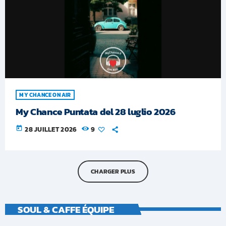
MY CHANCE ON AIR
My Chance Puntata del 28 luglio 2026
today
28 JUILLET 2026
9
CHARGER PLUS
SOUL & CAFFE ÉQUIPE