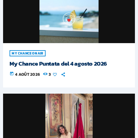
MY CHANCE ON AIR
My Chance Puntata del 4 agosto 2026
today
4 AOÛT 2026
3