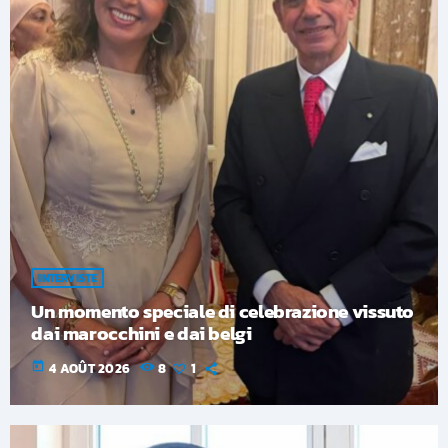
INTERVISTE
Un momento speciale di celebrazione vissuto
dai marocchini e dai belgi
today
4 AOÛT 2026
8
1