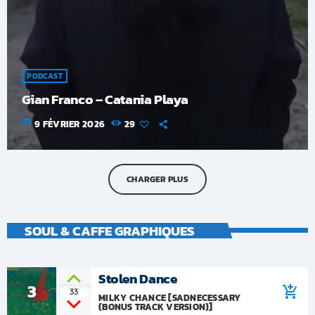
PODCAST
Gian Franco – Catania Playa
today
9 FÉVRIER 2026
29
CHARGER PLUS
SOUL & CAFFE GRAPHIQUES
Stolen Dance
3
add_shopping_cart
33
MILKY CHANCE [SADNECESSARY
(BONUS TRACK VERSION)]