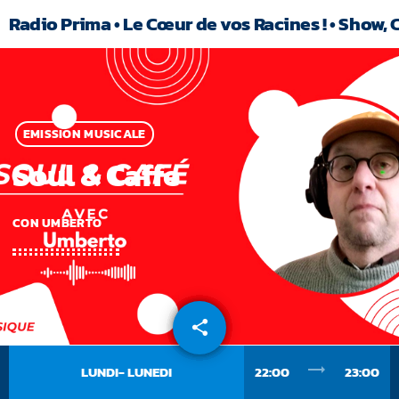
Radio Prima • Le Cœur de vos Racines ! • Show, 
EMISSION MUSICALE
Soul & Caffe
CON UMBERTO
share
email
trending_flat
LUNDI- LUNEDI
22:00
23:00