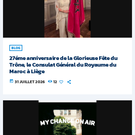
BLOG
27éme anniversaire de la Glorieuse Fête du
Trône, le Consulat Général du Royaume du
Maroc à Liège
today
31 JUILLET 2026
12