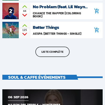
No Problem (feat. Lil Wayne
2
add_shopping_cart
& 2 Chainz)
44
CHANCE THE RAPPER [COLORING
BOOK]
Better Things
1
add_shopping_cart
125
AESPA [BETTER THINGS - SINGLE]
LISTE COMPLÈTE
SOUL & CAFFE ÉVÉNEMENTS
06
SEP 2026
MAISON DES TERRILS — MONTEGNEE