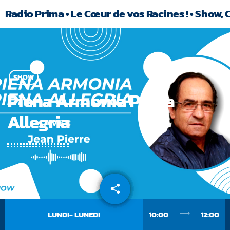
Radio Prima • Le Cœur de vos Racines ! • Show, 
SHOW
Piena Armonia Piena
Allegria
share
email
trending_flat
LUNDI- LUNEDI
10:00
12:00