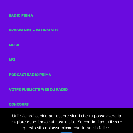
RADIO PRIMA
PROGRAMME – PALINSESTO
MUSIC
MSL
PODCAST RADIO PRIMA
VOTRE PUBLICITÉ WEB OU RADIO
CONCOURS
Utilizziamo i cookie per essere sicuri che tu possa avere la
CONTACTS
migliore esperienza sul nostro sito. Se continui ad utilizzare
questo sito noi assumiamo che tu ne sia felice.