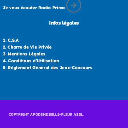
Je veux écouter Radio Prima
Infos légales
1.
C.S.A
2.
Charte de Vie Privée
3.
Mentions Légales
4.
Conditions d’Utilisation
5.
Règlement Général des Jeux-Concours
COPYRIGHT APODEME BELLE-FLEUR ASBL.