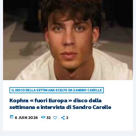
IL DISCO DELLA SETTIMANA SCELTO DA SANDRO CARELLE
Kophra « fuori Europa » disco della
settimana e intervista di Sandro Carelle
today
6 JUIN 2026
32
2