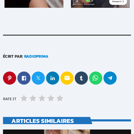
ÉCRIT PAR:
RADIOPRIMA
email
RATE IT
ARTICLES SIMILAIRES