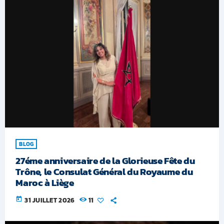
BLOG
27éme anniversaire de la Glorieuse Fête du
Trône, le Consulat Général du Royaume du
Maroc à Liège
today
31 JUILLET 2026
11