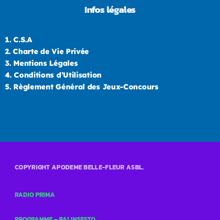
Infos légales
1.
C.S.A
2.
Charte de Vie Privée
3.
Mentions Légales
4.
Conditions d’Utilisation
5.
Règlement Général des Jeux-Concours
COPYRIGHT APODEME BELLE-FLEUR ASBL.
RADIO PRIMA
PROGRAMME – PALINSESTO