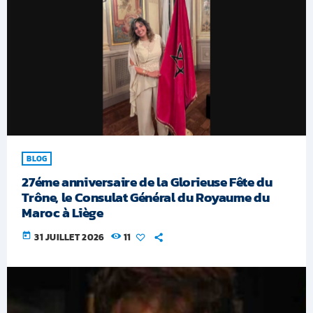
BLOG
27éme anniversaire de la Glorieuse Fête du
Trône, le Consulat Général du Royaume du
Maroc à Liège
today
31 JUILLET 2026
11