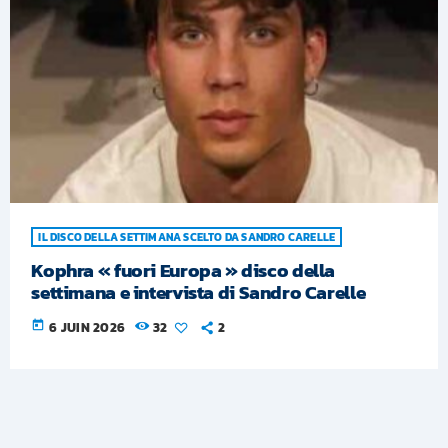
IL DISCO DELLA SETTIMANA SCELTO DA SANDRO CARELLE
Kophra « fuori Europa » disco della
settimana e intervista di Sandro Carelle
today
6 JUIN 2026
32
2