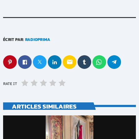
ÉCRIT PAR:
RADIOPRIMA
email
RATE IT
ARTICLES SIMILAIRES