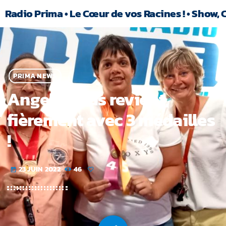
Radio Prima • Le Cœur de vos Racines ! • Show, 
PRIMA NEWS
Angela nous revient,
fièrement avec 3 médailles
!
23 JUIN 2022
46
today