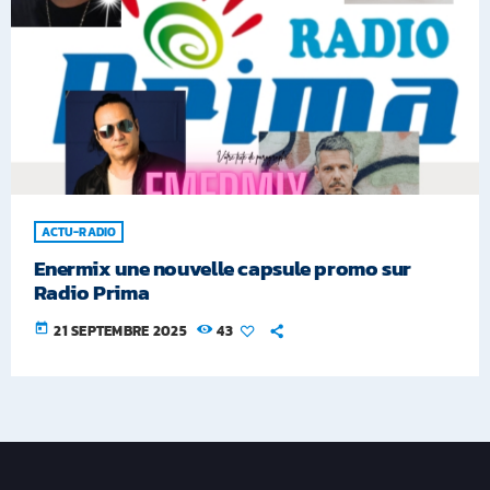
ACTU-RADIO
Enermix une nouvelle capsule promo sur
Radio Prima
today
21 SEPTEMBRE 2025
43