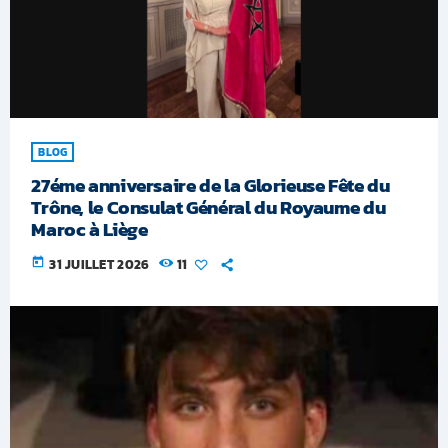
BLOG
27éme anniversaire de la Glorieuse Fête du
Trône, le Consulat Général du Royaume du
Maroc à Liège
today
31 JUILLET 2026
11