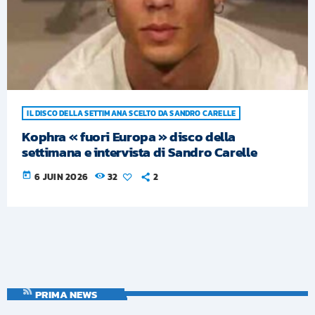
IL DISCO DELLA SETTIMANA SCELTO DA SANDRO CARELLE
Kophra « fuori Europa » disco della
settimana e intervista di Sandro Carelle
today
6 JUIN 2026
32
2
PRIMA NEWS