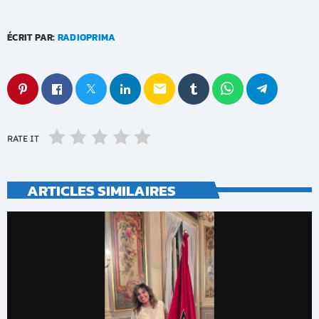
ÉCRIT PAR:
RADIOPRIMA
email
RATE IT
ARTICLES SIMILAIRES