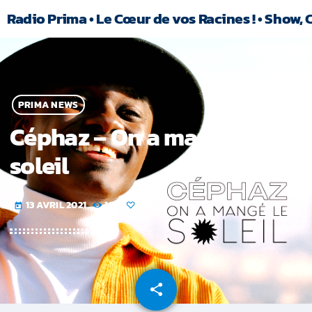
Radio Prima • Le Cœur de vos Racines ! • Show, 
PRIMA NEWS
Céphaz – On a mangé le
soleil
13 AVRIL 2021
101
today
share
email