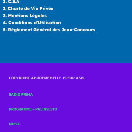
1.
C.S.A
2.
Charte de Vie Privée
3.
Mentions Légales
4.
Conditions d’Utilisation
5.
Règlement Général des Jeux-Concours
COPYRIGHT APODEME BELLE-FLEUR ASBL.
RADIO PRIMA
PROGRAMME – PALINSESTO
MUSIC