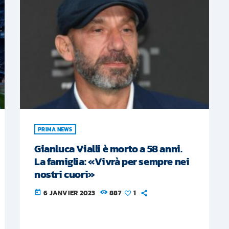
PRIMA NEWS
Gianluca Vialli è morto a 58 anni.
La famiglia: «Vivrà per sempre nei
nostri cuori»
6 JANVIER 2023
887
1
today