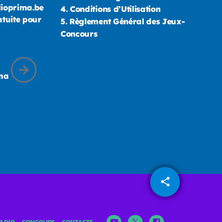
dioprima.be
4.
Conditions d’Utilisation
atuite pour
5.
Règlement Général des Jeux-
Concours
ima
share
email