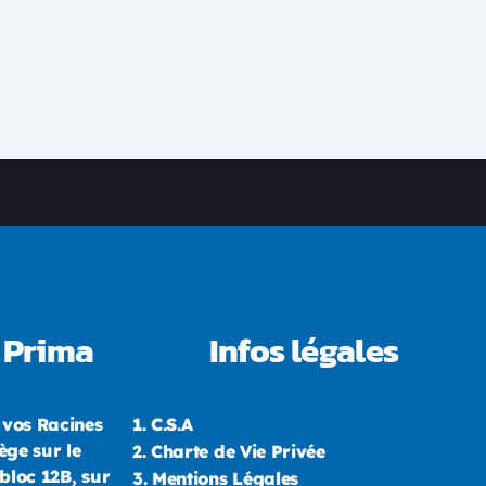
 Prima
Infos légales
 vos Racines
1.
C.S.A
ège sur le
2.
Charte de Vie Privée
bloc 12B, sur
3.
Mentions Légales