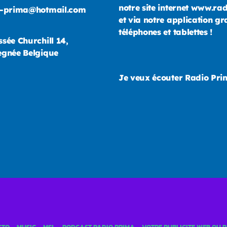
notre site internet www.ra
o-prima@hotmail.com
et via notre application gr
téléphones et tablettes !
sée Churchill 14,
gnée Belgique
Je veux écouter Radio Pr