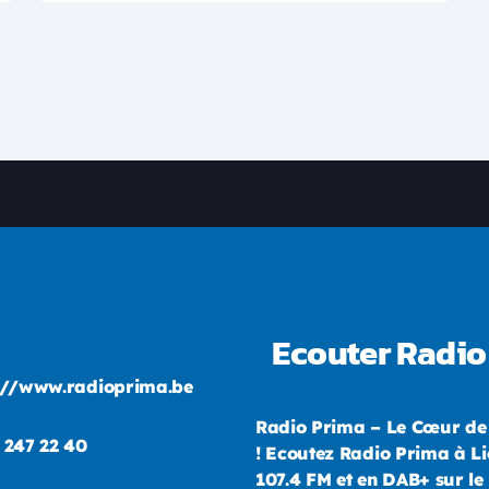
Ecouter Radio
://www.radioprima.be
Radio Prima – Le Cœur de
 247 22 40
! Ecoutez Radio Prima à Li
107.4 FM et en DAB+ sur le 