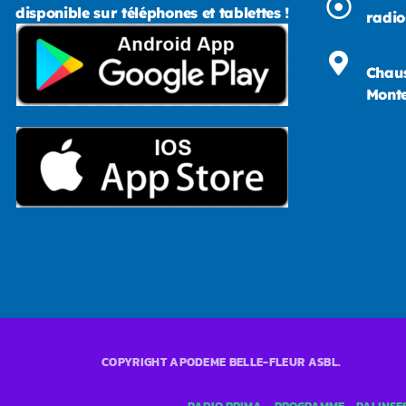
disponible sur téléphones et tablettes !
radi
Chaus
Monte
COPYRIGHT APODEME BELLE-FLEUR ASBL.