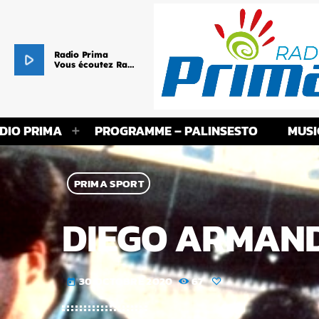
Radio Prima
play_arrow
Vous écoutez Radio Prima - Le cœur de vos Racines !
DIO PRIMA
PROGRAMME – PALINSESTO
MUSI
PRIMA SPORT
DIEGO ARMAND
30 OCTOBRE 2020
67
today