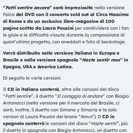
“
Fatti sentire ancora
” sarà impreziosito
nella versione
fisica
dal DVD con il concerto sold out al Circo Massimo
di Roma
e da un esclusivo libro-magazine di 100
pagine
scritto da Laura Pausini
per condividere con i fan
le gioie e le difficoltà vissute durante la composizione di
quest’ultimo progetto, con aneddoti e foto di backstage.
Verrà distribuito nella versione italiana in Europa e
Brasile e nella versione spagnola “
Hazte sentir mas
” in
Spagna, USA e America Latina.
Di seguito le varie versioni.
Il
CD in italiano conterrà
, oltre alle canzoni del disco
“
Fatti sentire
”, il duetto “
Il coraggio di andare
” con Biagio
Antonacci (nella versione per il mercato del Brasile, ci
sarà, inoltre, il duetto con Simone y Simaria e la solo
version di Laura Pausini del brano “
Novo
”). Il
CD in
spagnolo
conterrà
le canzoni del disco “
Hazte sentir
”, più
il duetto in spagnolo con Biagio Antonacci, un duetto con