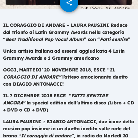
share
email
IL CORAGGIO DI ANDARE – LAURA PAUSINI
Reduce
dal trionfo ai Latin Grammy Awards nella categoria
“
Best Traditional Pop Vocal Album
” con “
Fatti sentire
”
Unica artista italiana ad essersi aggiudicata 4 Latin
Grammy Awards e 1 Grammy americano
OGGI, MARTEDI’ 20 NOVEMBRE 2018, ESCE “
IL
CORAGGIO DI ANDARE”
l’atteso emozionante duetto
con BIAGIO ANTONACCI!
IL 7 DICEMBRE 2018 ESCE
“
FATTI SENTIRE
ANCORA”
la special edition dell’ultimo disco (Libro + CD
+ DVD o CD + DVD)
LAURA PAUSINI
e
BIAGIO ANTONACCI, due icone della
musica pop insieme in un duetto inedito sulle note del
brano “
Il coraggio di andare
”, in radio da Martedì 20