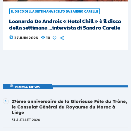
IL DISCO DELLA SETTIMANA SCELTO DA SANDRO CARELLE
Leonardo De Andreis « Hotel Chill » è il disco
della settimana …intervista di Sandro Carelle
today
27 JUIN 2026
10
PRIMA NEWS
27éme anniversaire de la Glorieuse Fête du Trône,
le Consulat Général du Royaume du Maroc à
Liège
31 JUILLET 2026