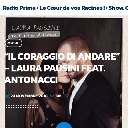
Radio Prima • Le Cœur de vos Racines ! • Show, 
MUSIC
“IL CORAGGIO DI ANDARE”
– LAURA PAUSINI FEAT.
ANTONACCI
20 NOVEMBRE 2018
106
today