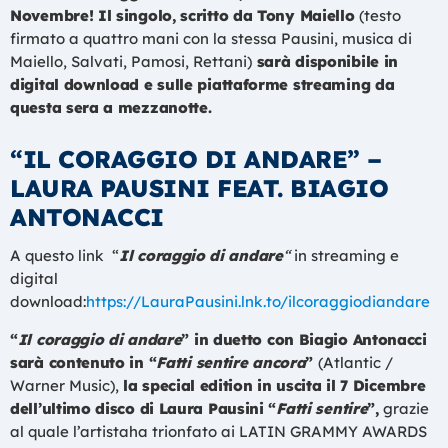
Novembre! Il singolo, scritto da Tony Maiello
(testo
firmato a quattro mani con la stessa Pausini, musica di
Maiello, Salvati, Pamosi, Rettani)
sarà disponibile in
digital download e sulle piattaforme streaming da
questa sera a mezzanotte.
“IL CORAGGIO DI ANDARE” –
LAURA PAUSINI FEAT. BIAGIO
ANTONACCI
A questo link “
Il coraggio di andare
“
in streaming e
digital
download:
https://LauraPausini.lnk.to/ilcoraggiodiandare
“
Il coraggio di andare
” in duetto con Biagio Antonacci
sarà contenuto in “
Fatti sentire ancora
”
(Atlantic /
Warner Music),
la special edition in uscita il 7 Dicembre
dell’ultimo disco di Laura Pausini “
Fatti sentire
”,
grazie
al quale l’artistaha trionfato ai LATIN GRAMMY AWARDS