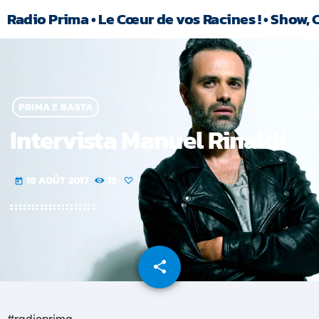
Radio Prima • Le Cœur de vos Racines ! • Show, 
PRIMA E BASTA
Intervista Manuel Rinaldi
18 AOÛT 2017
13
today
share
email
#radioprima