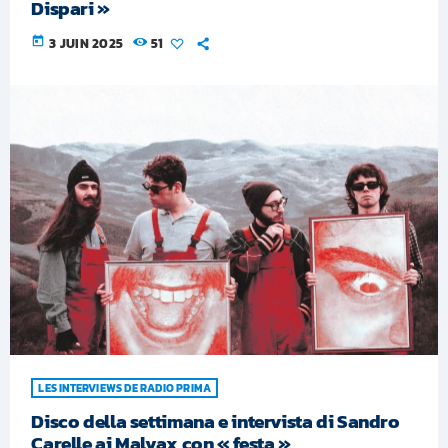
Dispari »
today
3 JUIN 2025
51
LES INTERVIEWS DE RADIO PRIMA
Disco della settimana e intervista di Sandro
Carelle ai Malvax con « festa »