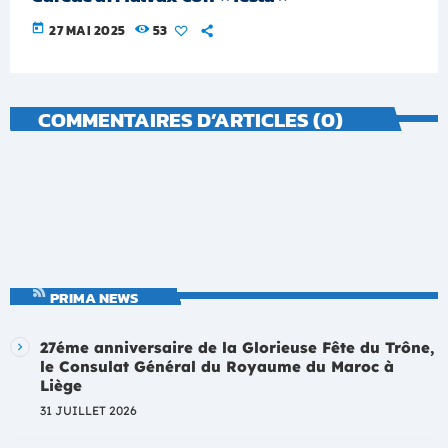
today
27 MAI 2025
53
COMMENTAIRES D’ARTICLES (0)
PRIMA NEWS
27éme anniversaire de la Glorieuse Fête du Trône,
le Consulat Général du Royaume du Maroc à
Liège
31 JUILLET 2026