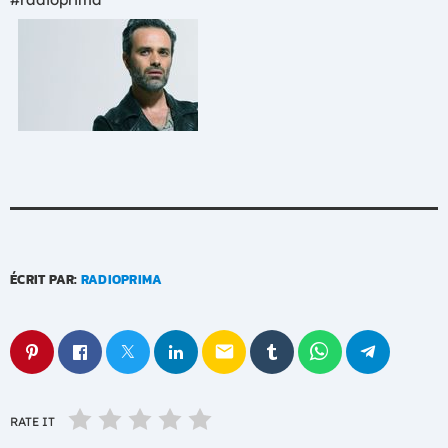
ÉCRIT PAR:
RADIOPRIMA
email
RATE IT