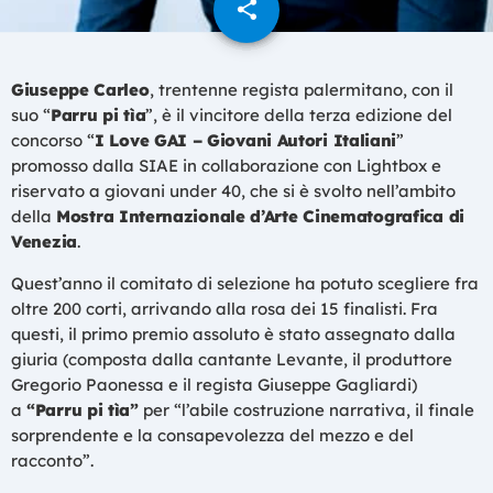
share
email
Giuseppe Carleo
, trentenne regista palermitano, con il
suo “
Parru pi tìa
”, è il vincitore della terza edizione del
concorso “
I Love GAI – Giovani Autori Italiani
”
promosso dalla SIAE in collaborazione con Lightbox e
riservato a giovani under 40, che si è svolto nell’ambito
della
Mostra Internazionale d’Arte Cinematografica di
Venezia
.
Quest’anno il comitato di selezione ha potuto scegliere fra
oltre 200 corti, arrivando alla rosa dei 15 finalisti. Fra
questi, il primo premio assoluto è stato assegnato dalla
giuria (composta dalla cantante Levante, il produttore
Gregorio Paonessa e il regista Giuseppe Gagliardi)
a
“Parru pi tìa”
per “l’abile costruzione narrativa, il finale
sorprendente e la consapevolezza del mezzo e del
racconto”.