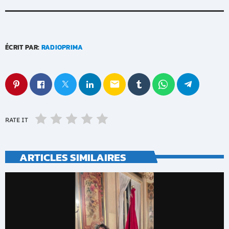
ÉCRIT PAR:
RADIOPRIMA
email
RATE IT
ARTICLES SIMILAIRES