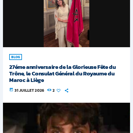
BLOG
27éme anniversaire de la Glorieuse Fête du
Trône, le Consulat Général du Royaume du
Maroc à Liège
today
31 JUILLET 2026
2