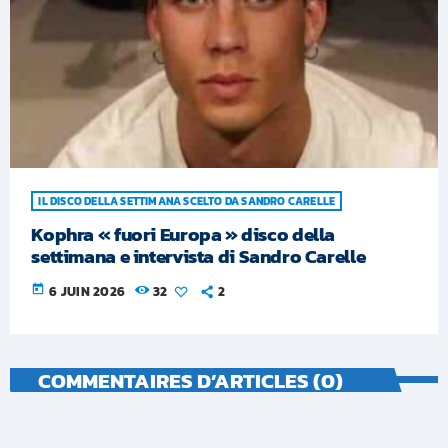
IL DISCO DELLA SETTIMANA SCELTO DA SANDRO CARELLE
Kophra « fuori Europa » disco della
settimana e intervista di Sandro Carelle
today
6 JUIN 2026
32
2
COMMENTAIRES D’ARTICLES (0)