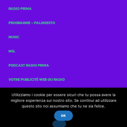
RADIO PRIMA
PROGRAMME – PALINSESTO
MUSIC
MSL
PODCAST RADIO PRIMA
VOTRE PUBLICITÉ WEB OU RADIO
CONCOURS
Utilizziamo i cookie per essere sicuri che tu possa avere la
migliore esperienza sul nostro sito. Se continui ad utilizzare
questo sito noi assumiamo che tu ne sia felice.
CONTACTS
OK
Radio Prima
play_arrow
keyboard_arrow_right
Vous écoutez Radio Prima - Le cœur de vos Racines !