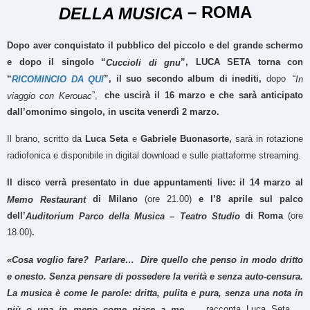
– ROMA
DELLA MUSICA
Dopo aver conquistato il pubblico del piccolo e del grande schermo
e dopo il singolo “
”, LUCA SETA torna con
Cuccioli di gnu
“
”,
il suo secondo album di inediti,
dopo
“
RICOMINCIO DA QUI
In
”,
che uscirà
il 16
marzo e che sarà anticipato
viaggio con Kerouac
dall’omonimo singolo, in uscita venerdì 2 marzo.
Il brano, scritto da
Luca Seta
e
Gabriele Buonasorte,
sarà in rotazione
radiofonica e disponibile in digital download e sulle piattaforme streaming.
Il disco verrà presentato in due appuntamenti live: il 14 marzo al
di Milano
(ore 21.00)
e l’8 aprile sul palco
Memo Restaurant
dell’
di Roma
(ore
Auditorium Parco della Musica – Teatro Studio
18.00)
.
«Cosa voglio fare?
Parlare…
Dire quello che penso in modo dritto
e onesto
.
Senza pensare di possedere la verità e senza auto-censura
.
La musica è come le parole
:
dritta, pulita e pura
,
senza una nota in
racconta Luca Seta
più o una in meno come piace a me
–
–