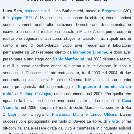
Luca Seta,
pseudonimo
di Luca Barbareschi, nasce a
Borgosesia
(VC)
il
9 giugno
1977
. A 15 anni inizia a suonare la chitarra, interessandosi
successivamente anche alla recitazione. Dopo tre anni di odontoiatria, si
iscrive a un corso di recitazione teatrale a Milano. A quel primo corso di
recitazione seguiranno altri corsi, stages e laboratori, tra i quali uno di
canto e uno di teatro-danza. Dopo aver frequentato il laboratorio
permanente su Shakespeare diretto da
Mamadou Dioume
, e dopo aver
preso parte a uno stage con
Danio Manfredini
, nel 2003 debutta a teatro,
e di lì a breve esordisce anche al cinema e in televisione, in spot e
sceneggiati. Dopo esser stato protagonista, tra il 2003 e il 2004, di due
cortometraggi, girati per la Scuola di Cinema di Milano, fa il suo esordio
come protagonista del lungometraggio,
E guardo il mondo da un
“
oblò
”
di
Stefano Calvagna
, uscito nei cinema nel 2007. Per quello che
riguarda la televisione, dopo aver preso parte a due episodi di
Casa
Vianello
, nel 2006 interpreta il ruolo di Giulio Marra nella serie tv di Rai
1
Capri
, per la regia di
Francesca Marra
e
Enrico Oldoini
. L’anno
successivo è protagonista, nel ruolo di Davide La Torre, di
7 vite
, prima
sit-com italiana a essere girata dal vivo e trasmessa in cinquanta episodi