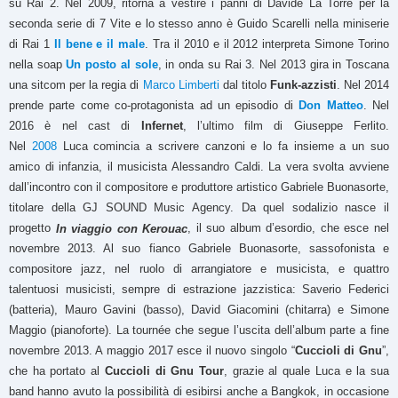
su Rai 2. Nel 2009, ritorna a vestire i panni di Davide La Torre per la
seconda serie di 7 Vite e lo stesso anno è Guido Scarelli nella miniserie
di Rai 1
Il bene e il male
. Tra il 2010 e il 2012 interpreta Simone Torino
nella soap
Un posto al sole
, in onda su Rai 3. Nel 2013 gira in Toscana
una sitcom per la regia di
Marco Limberti
dal titolo
Funk-azzisti
. Nel 2014
prende parte come co-protagonista ad un episodio di
Don Matteo
. Nel
2016 è nel cast di
Infernet
, l’ultimo film di Giuseppe Ferlito.
Nel
2008
Luca comincia a scrivere canzoni e lo fa insieme a un suo
amico di infanzia, il musicista Alessandro Caldi. La vera svolta avviene
dall’incontro con il compositore e produttore artistico Gabriele Buonasorte,
titolare della GJ SOUND Music Agency. Da quel sodalizio nasce il
progetto
, il suo album d’esordio, che esce nel
In viaggio con Kerouac
novembre 2013. Al suo fianco Gabriele Buonasorte, sassofonista e
compositore jazz, nel ruolo di arrangiatore e musicista, e quattro
talentuosi musicisti, sempre di estrazione jazzistica: Saverio Federici
(batteria), Mauro Gavini (basso), David Giacomini (chitarra) e Simone
Maggio (pianoforte). La tournée che segue l’uscita dell’album parte a fine
novembre 2013. A maggio 2017 esce il nuovo singolo “
Cuccioli di Gnu
”,
che ha portato al
Cuccioli di Gnu Tour
, grazie al quale Luca e la sua
band hanno avuto la possibilità di esibirsi anche a Bangkok, in occasione