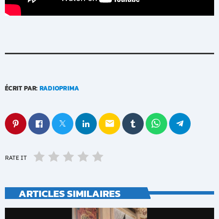
ÉCRIT PAR:
RADIOPRIMA
email
RATE IT
ARTICLES SIMILAIRES