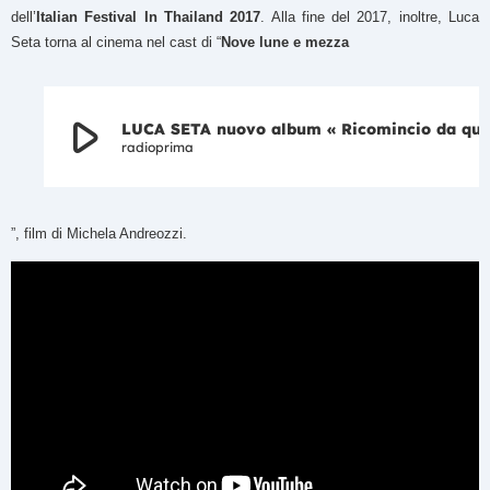
dell’
Italian Festival In Thailand 2017
. Alla fine del 2017, inoltre, Luca
Seta torna al cinema nel cast di “
Nove lune e mezza
play_arrow
LUCA SETA nuovo album « Ricomincio da qui » intervis
radioprima
”, film di Michela Andreozzi.