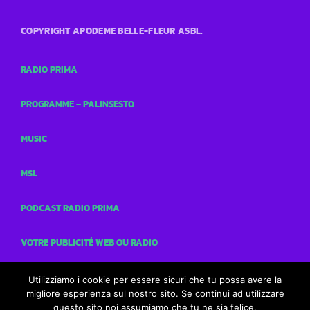
COPYRIGHT APODEME BELLE-FLEUR ASBL.
RADIO PRIMA
PROGRAMME – PALINSESTO
MUSIC
MSL
PODCAST RADIO PRIMA
VOTRE PUBLICITÉ WEB OU RADIO
CONCOURS
Utilizziamo i cookie per essere sicuri che tu possa avere la
migliore esperienza sul nostro sito. Se continui ad utilizzare
questo sito noi assumiamo che tu ne sia felice.