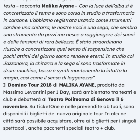
testa –
racconta
Malika Ayane
–
Con la luce dell’alba si è
concretizzato il tema e sono corsa in studio a trasformarla
in canzone. L’abbiamo registrata usando come strumenti
cardine una chitarra, le nostre voci e una sega, che sembra
uno strumento da pazzi ma riesce a raggiungere dei suoni
e delle tensioni di rara bellezza. É stato straordinario
riuscire a concretizzare quel senso di sospensione che
pochi attimi del giorno sanno rendere eterni. In studio coi
Jazzanova, la chitarra e la sega si sono trasformate in
drum machine, basso e synth mantenendo la intatta la
magia, così come il senso di leggerezza”.
Il
Domino Tour 2018
di
MALIKA AYANE
, prodotto da
Massimo Levantini per 1 Day, sarà ambientato tra teatri e
club e debutterà al
Teatro Politeama di Genova il 6
novembre
. Su TicketOne e nelle prevendite abituali, sono
disponibili i biglietti del nuovo originale tour. In alcune
città sarà possibile acquistare, oltre ai biglietti per i singoli
spettacoli, anche pacchetti speciali teatro + club.