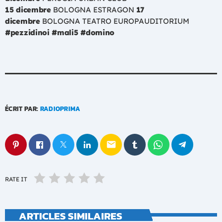
15 dicembre
BOLOGNA ESTRAGON
17
dicembre
BOLOGNA TEATRO EUROPAUDITORIUM
#pezzidinoi #mali5 #domino
ÉCRIT PAR:
RADIOPRIMA
email
RATE IT
ARTICLES SIMILAIRES