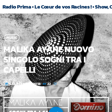
Radio Prima • Le Cœur de vos Racines ! • Show, 
MUSIC
MALIKA AYANE NUOVO
SINGOLO SOGNI TRA I
CAPELLI
6 SEPTEMBRE 2018
22
today