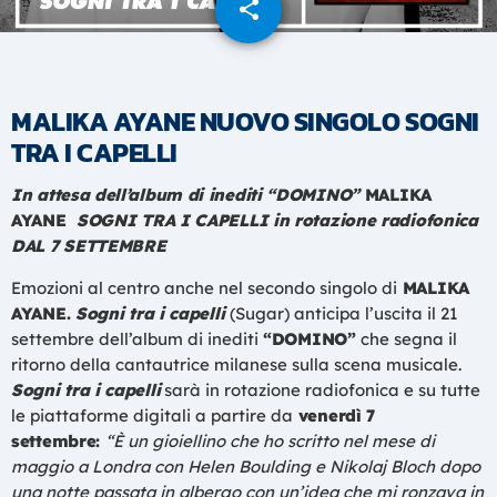
share
email
MALIKA AYANE NUOVO SINGOLO SOGNI
TRA I CAPELLI
In attesa dell’album di inediti “DOMINO”
MALIKA
AYANE
SOGNI TRA I CAPELLI
in rotazione radiofonica
DAL 7 SETTEMBRE
Emozioni al centro anche nel secondo singolo di
MALIKA
AYANE.
Sogni tra i capelli
(Sugar) anticipa l’uscita il 21
settembre dell’album di inediti
“DOMINO”
che segna il
ritorno della cantautrice milanese sulla scena musicale.
Sogni tra i capelli
sarà in rotazione radiofonica e su tutte
le piattaforme digitali a partire da
venerdì 7
settembre:
“È un gioiellino che ho scritto nel mese di
maggio a Londra con Helen Boulding e Nikolaj Bloch dopo
una notte passata in albergo con un’idea che mi ronzava in