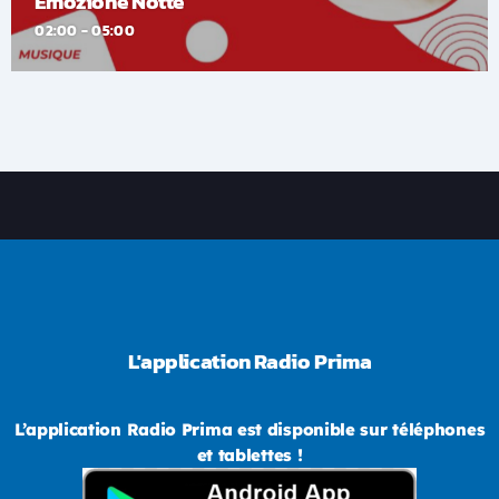
Emozione Notte
02:00 - 05:00
L'application Radio Prima
L’application Radio Prima est disponible sur téléphones
et tablettes !