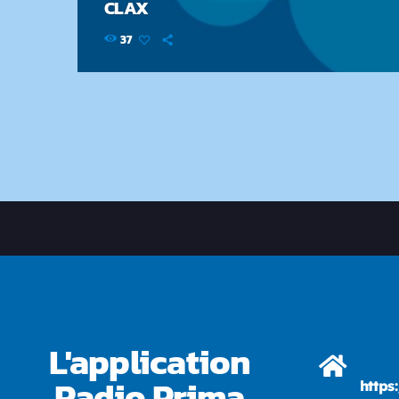
CLAX
37
L'application
Radio Prima
https