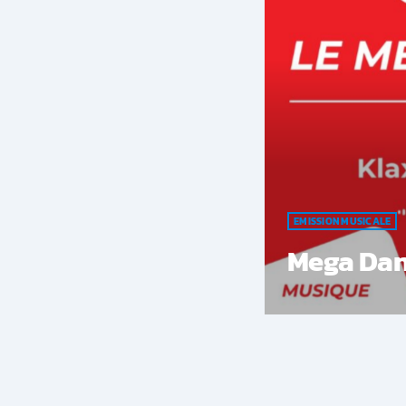
EMISSION MUSICALE
Mega Da
Georges et Claris
Dance".