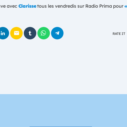
uve avec
Clarisse
tous les vendredis sur Radio Prima pour
«
email
RATE IT