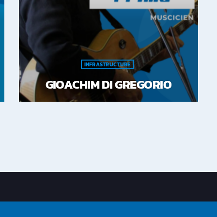
INFRASTRUCTURE
GIOACHIM DI GREGORIO
Gioacchino est avant tout un artiste
musical passionné, mais on dirait qu'il est
devenu un magicien du bricolage chez
Radio Prima! Il nous sort de toutes les
galères en réparant, construisant, et
rénovant tout notre matériel de bureau.