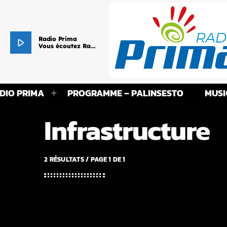
Radio Prima
play_arrow
Vous écoutez Radio Prima - Le cœur de vos Racines !
DIO PRIMA
PROGRAMME – PALINSESTO
MUSI
Infrastructure
2 RÉSULTATS / PAGE 1 DE 1