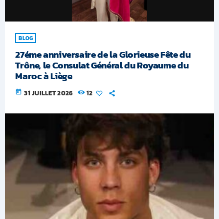
BLOG
27éme anniversaire de la Glorieuse Fête du
Trône, le Consulat Général du Royaume du
Maroc à Liège
today
31 JUILLET 2026
12