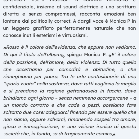
confidenziale, insieme al sound elettrico e una scrittura
diretta e senza compromessi, racconta emozioni ben
lontane dal politically correct. A dargli voce è Monica P in
un leggero graffiato perfettamente naturale che non
conosce inutili estetismi e virtuosismi.
Rosso è il colore dell’evidenza, che eppure non vediamo.
«
Di qui il titolo dell’album
spiega Monica P.
E’ il colore
»,
«
della passione, dell’amore, della violenza. Di tutto quello
che accettiamo per comodità e abitudine, o che
rinneghiamo per paura. Tra le urla confusionarie di uno
“spazio vuoto” nella sostanza, dove tutti vogliono la meglio
e si prendono la ragione gettandosela in faccia, dove
brindiamo ogni giorno – senza nemmeno accorgercene – a
un mondo corrotto e che cade a pezzi, possiamo fare
soltanto due cose: adeguarci finendo per essere quello che
non siamo, oppure salvarci, rimanendo sospesi tra amore,
gioco e immaginazione, e una visione ironica di questa
società che, in fondo, sa di tragicamente comico
.
»