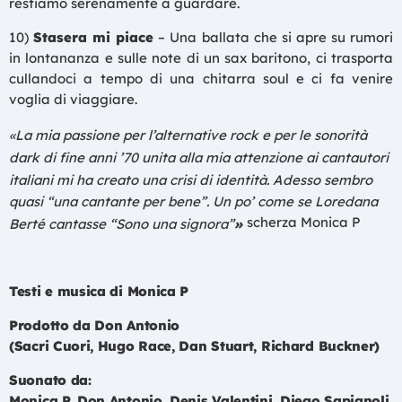
restiamo serenamente a guardare.
10)
Stasera mi piace
– Una ballata che si apre su rumori
in lontananza e sulle note di un sax baritono, ci trasporta
cullandoci a tempo di una chitarra soul e ci fa venire
voglia di viaggiare.
«La mia passione per l’alternative rock e per le sonorità
dark di fine anni ’70 unita alla mia attenzione ai cantautori
italiani mi ha creato una crisi di identità. Adesso sembro
quasi “una cantante per bene”. Un po’ come se Loredana
scherza Monica P
Berté cantasse “Sono una signora”
»
Testi e musica di Monica P
Prodotto da Don Antonio
(Sacri Cuori, Hugo Race, Dan Stuart, Richard Buckner)
Suonato da:
Monica P, Don Antonio, Denis Valentini, Diego Sapignoli,