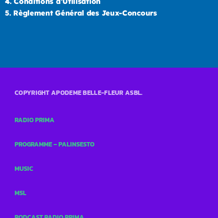
4.
Conditions d’Utilisation
5.
Règlement Général des Jeux-Concours
COPYRIGHT APODEME BELLE-FLEUR ASBL.
RADIO PRIMA
PROGRAMME – PALINSESTO
MUSIC
MSL
PODCAST RADIO PRIMA