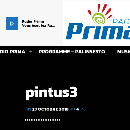
Radio Prima
play_arrow
Vous écoutez Radio Prima - Le cœur de vos Racines !
DIO PRIMA
PROGRAMME – PALINSESTO
MUSI
pintus3
23 OCTOBRE 2018
4
today