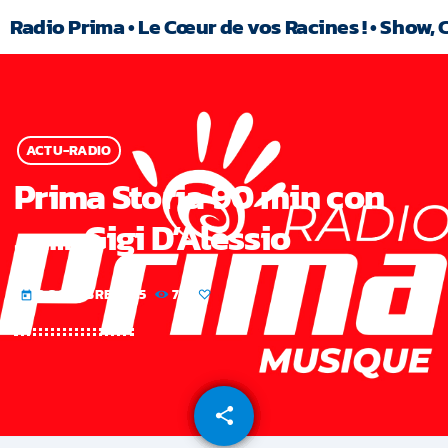
Radio Prima • Le Cœur de vos Racines ! • Show, 
ACTU-RADIO
Prima Storia 90 min con
……… Gigi D’Alessio
3 OCTOBRE 2025
72
today
share
email