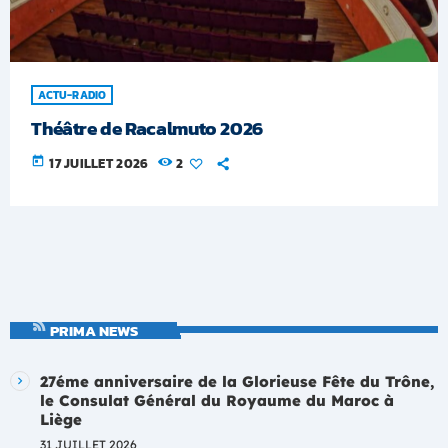
ACTU-RADIO
Théâtre de Racalmuto 2026
today
17 JUILLET 2026
2
PRIMA NEWS
27éme anniversaire de la Glorieuse Fête du Trône,
le Consulat Général du Royaume du Maroc à
Liège
31 JUILLET 2026