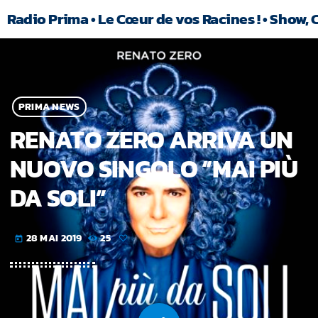
Radio Prima • Le Cœur de vos Racines ! • Show, 
PRIMA NEWS
RENATO ZERO ARRIVA UN
NUOVO SINGOLO “MAI PIÙ
DA SOLI”
28 MAI 2019
25
today