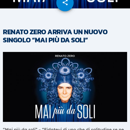
share
email
RENATO ZERO ARRIVA UN NUOVO
SINGOLO “MAI PIÙ DA SOLI”
“Mai più da soli” – “Fidatevi di uno che di solitudine se ne