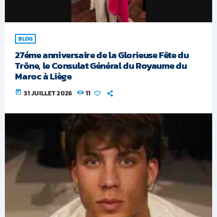
BLOG
27éme anniversaire de la Glorieuse Fête du
Trône, le Consulat Général du Royaume du
Maroc à Liège
today
31 JUILLET 2026
11