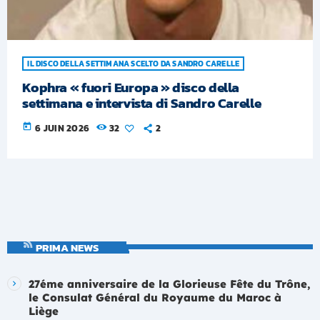
IL DISCO DELLA SETTIMANA SCELTO DA SANDRO CARELLE
Kophra « fuori Europa » disco della
settimana e intervista di Sandro Carelle
today
6 JUIN 2026
32
2
PRIMA NEWS
27éme anniversaire de la Glorieuse Fête du Trône,
le Consulat Général du Royaume du Maroc à
Liège