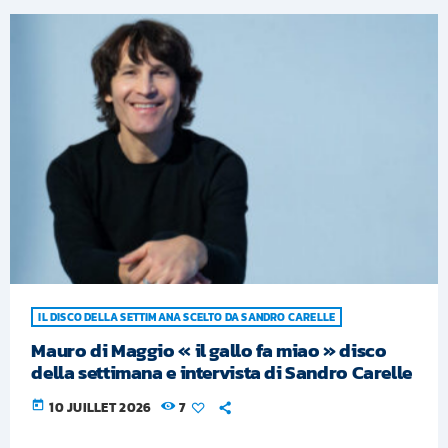
IL DISCO DELLA SETTIMANA SCELTO DA SANDRO CARELLE
Mauro di Maggio « il gallo fa miao » disco
della settimana e intervista di Sandro Carelle
today
10 JUILLET 2026
7