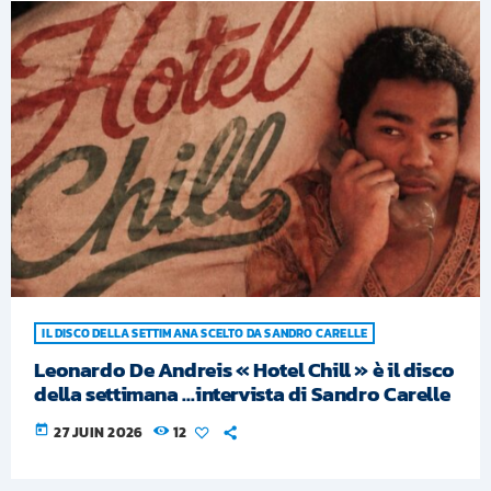
IL DISCO DELLA SETTIMANA SCELTO DA SANDRO CARELLE
Leonardo De Andreis « Hotel Chill » è il disco
della settimana …intervista di Sandro Carelle
today
27 JUIN 2026
12