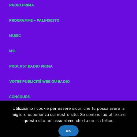
RADIO PRIMA
PROGRAMME – PALINSESTO
MUSIC
MSL
PODCAST RADIO PRIMA
VOTRE PUBLICITÉ WEB OU RADIO
CONCOURS
Utilizziamo i cookie per essere sicuri che tu possa avere la
CONTACTS
migliore esperienza sul nostro sito. Se continui ad utilizzare
questo sito noi assumiamo che tu ne sia felice.
OK
Radio Prima