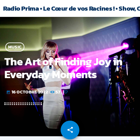
Radio Prima • Le Cœur de vos Racines ! • Show, 
MUSIC
The Art of Finding Joy in
Everyday Moments
16 OCTOBRE 2022
57
today
share
email