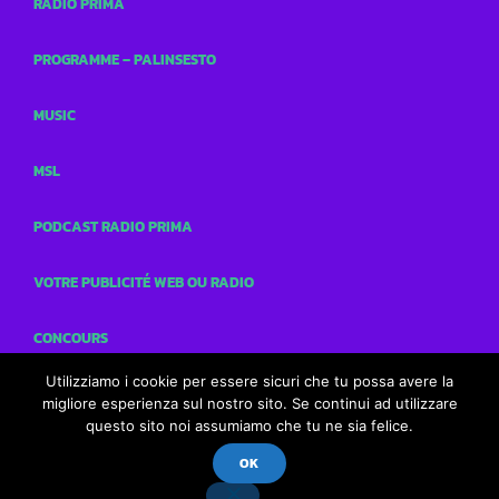
RADIO PRIMA
PROGRAMME – PALINSESTO
MUSIC
MSL
PODCAST RADIO PRIMA
VOTRE PUBLICITÉ WEB OU RADIO
CONCOURS
Utilizziamo i cookie per essere sicuri che tu possa avere la
CONTACTS
migliore esperienza sul nostro sito. Se continui ad utilizzare
questo sito noi assumiamo che tu ne sia felice.
OK
Radio Prima
play_arrow
keyboard_arrow_right