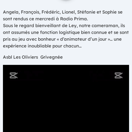
Angela, François, Frédéric, Lionel, Stéfanie et Sophie se
sont rendus ce mercredi à Radio Prima.
Sous le regard bienveillant de Ley, notre cameraman, ils
ont assumés une fonction logistique bien connue et se sont
pris au jeu avec bonheur « d’animateur d’un jour »… une
expérience inoubliable pour chacun…
Asbl Les Oliviers Grivegnée
L
e
c
t
e
u
r
v
i
d