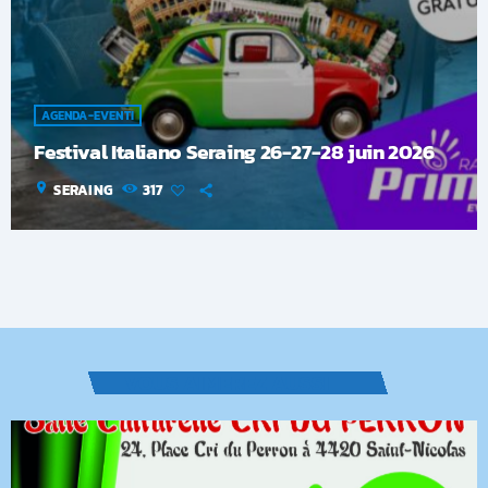
AGENDA-EVENTI
Festival Italiano Seraing 26-27-28 juin 2026
location_on
SERAING
317
VOUS AIMEREZ AUSSI