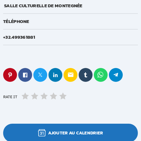
SALLE CULTURELLE DE MONTEGNÉE
TÉLÉPHONE
+32.499361881
email
RATE IT
AJOUTER AU CALENDRIER