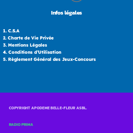
Infos légales
1.
C.S.A
2.
Charte de Vie Privée
3.
Mentions Légales
4.
Conditions d’Utilisation
5.
Règlement Général des Jeux-Concours
COPYRIGHT APODEME BELLE-FLEUR ASBL.
RADIO PRIMA